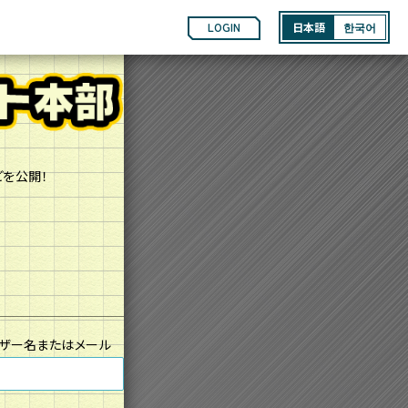
LOGIN
日本語
한국어
を公開！
ザー名またはメール