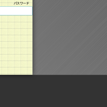
パスワード