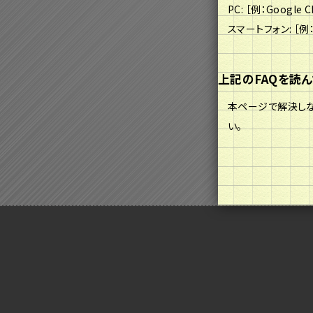
PC: ［例：Google 
スマートフォン: ［例：i
上記のFAQを読
本ページで解決しな
い。