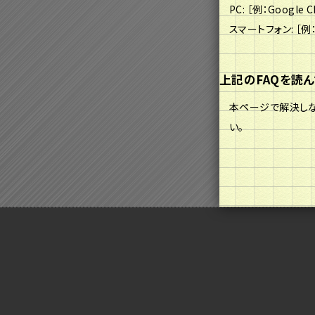
PC: ［例：Google 
スマートフォン: ［例：i
上記のFAQを読
本ページで解決しな
い。