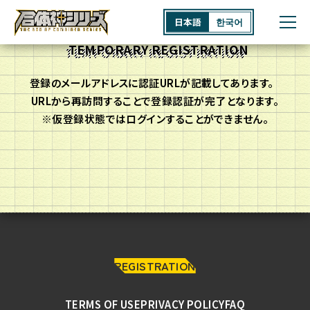
日本語
한국어
TEMPORARY REGISTRATION
登録のメールアドレスに認証URLが記載してあります。
HOME
URLから再訪問することで登録認証が完了となります。
※仮登録状態ではログインすることができません。
MEMBERS
REGISTRATION
TERMS OF USE
PRIVACY POLICY
FAQ