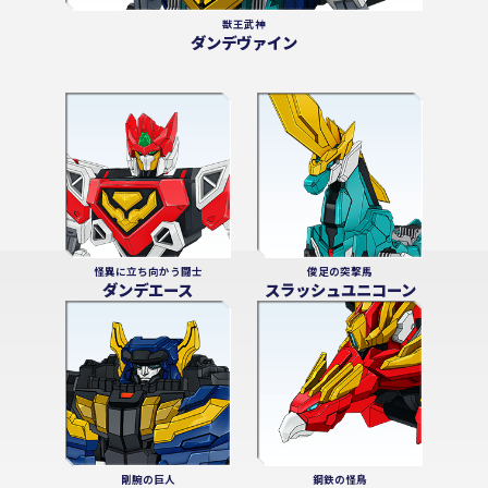
獣王武神
ダンデヴァイン
怪異に立ち向かう闘士
俊足の突撃馬
ダンデエース
スラッシュユニコーン
剛腕の巨人
鋼鉄の怪鳥