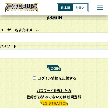
日本語
한국어
LOGIN
ユーザー名またはメール
HOME
パスワード
MEMBERS
ログイン情報を記憶する
パスワードを忘れた方
登録がお済みでない方は新規登録
REGISTRATION